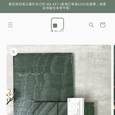
跳至內
歡迎來到真正屬於自己的 MA.KET.(香港訂單滿$300包運費 / 線香
容
試用裝包本地平郵）
購
物
車
略過產
品資訊