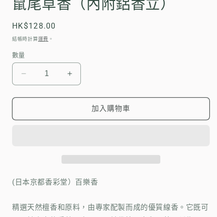
鼠尾草香（內附鋁香立）
媒
體
檔
定
HK$128.00
案
價
1
結帳時計算
運費
。
數量
(日
(日
本
本
京
京
加入購物車
都
都
香
香
彩
彩
堂）
堂）
百
百
樂
樂
(日本京都香彩堂）百樂香
香-
香-
白
白
精選天然檀香和原料，
由專家配製而成的優質線香。它既可