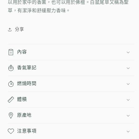
鼠
鼠
以用於家中的香薰，也可以用於佛檀。
白鼠尾草又稱為聖
尾
尾
草，有潔淨和舒緩壓力香味。
草
草
香
香
分享
（內
（內
附
附
鋁
鋁
內容
香
香
立）
立）
香氣筆記
數
數
量
量
燃燒時間
減
增
少
加
體積
原產地
注意事項