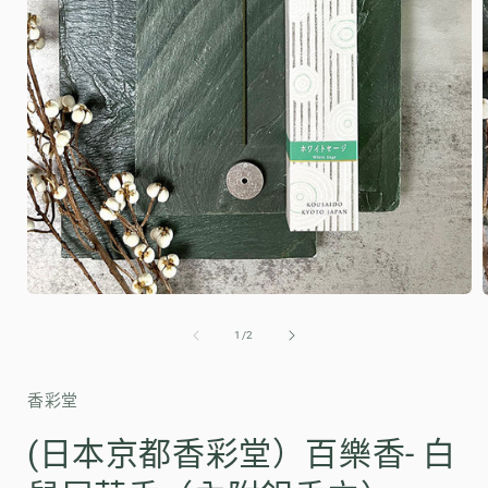
在
互
/
1
/
2
動
視
窗
香彩堂
中
開
(日本京都香彩堂）百樂香- 白
啟
多