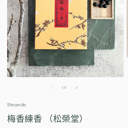
在
互
/
1
/
3
動
視
窗
Shoyeido
中
開
梅香練香 （松榮堂）
啟
多