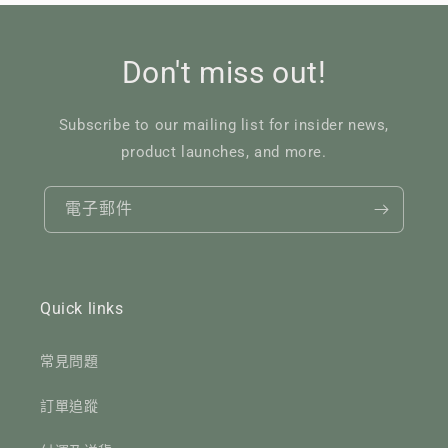
Don't miss out!
Subscribe to our mailing list for insider news,
product launches, and more.
電子郵件
Quick links
常見問題
訂單追蹤