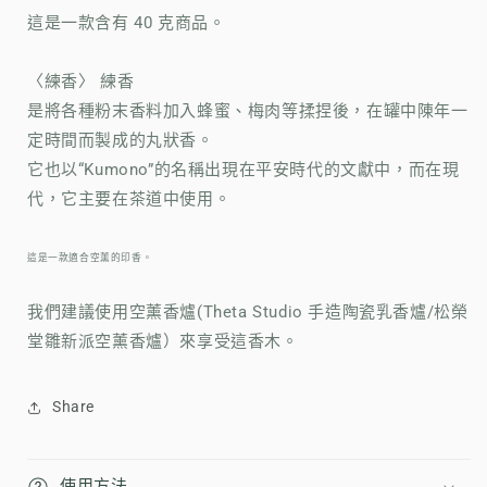
這是一款含有 40 克商品。
〈練香〉 練香
是將各種粉末香料加入蜂蜜、梅肉等揉捏後，在罐中陳年一
定時間而製成的丸狀香。
它也以“Kumono”的名稱出現在平安時代的文獻中，而在現
代，它主要在茶道中使用。
這是一款適合空薰的印香。
我們建議使用空薰香爐(Theta Studio 手造陶瓷乳香爐/松榮
堂雛新派空薰香爐）來享受這香木。
Share
使用方法