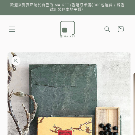
跳至內
歡迎來到真正屬於自己的 MA.KET.(香港訂單滿$300包運費 / 線香
容
試用裝包本地平郵）
購
物
車
略過產
品資訊