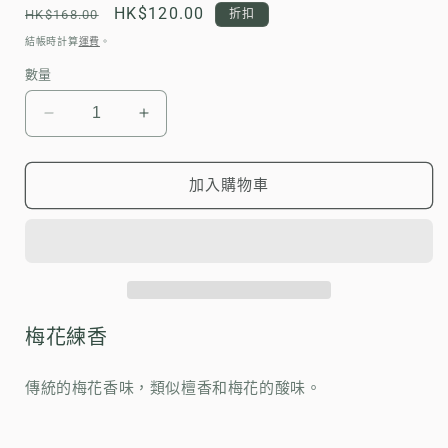
媒
定
售
HK$120.00
HK$168.00
折扣
體
價
價
檔
結帳時計算
運費
。
案
數量
1
梅
梅
香
香
練
練
加入購物車
香
香
（松
（松
榮
榮
堂）
堂）
數
數
梅花練香
量
量
減
增
少
加
傳統的梅花香味，類似檀香和梅花的酸味。